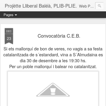
Projètte Lliberal Baléà, PLIB-PLIE.
Web Projètte Lliberal Baléà (PLIB-PLIE)
Pages
DEC
Convocatòria C.E.B.
23
Si ets mallorquí de bon de veres, no vagis a sa festa
catalanitzada de s´estandard, vina a S´Almudaina es
dia 30 de desembre a les 19:30 hs.
Per un poble mallorquí i balear no catalanitzat.