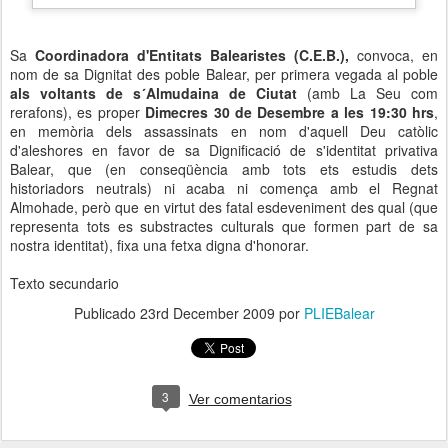
Sa
Coordinadora d'Entitats Balearistes (C.E.B.),
convoca, en
nom de sa Dignitat des poble Balear, per primera vegada al poble
als voltants de s´Almudaina de Ciutat
(amb La Seu com
rerafons), es proper
Dimecres 30 de Desembre a les 19:30 hrs
,
en memòria dels assassinats en nom d'aquell Deu catòlic
d'aleshores en favor de sa Dignificació de s'identitat privativa
Balear, que (en conseqüència amb tots ets estudis dets
historiadors neutrals) ni acaba ni comença amb el Regnat
Almohade, però que en virtut des fatal esdeveniment des qual (que
representa tots es substractes culturals que formen part de sa
nostra identitat), fixa una fetxa digna d'honorar.
Texto secundario
Publicado
23rd December 2009
por
PLIEBalear
3
Ver comentarios