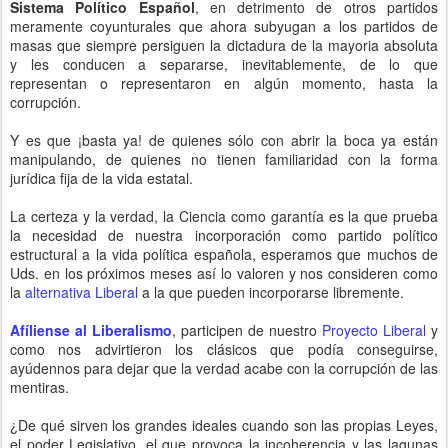
Sistema Político Español
, en detrimento de otros partidos
meramente coyunturales que ahora subyugan a los partidos de
masas que siempre persiguen la dictadura de la mayoria absoluta
y les conducen a separarse, inevitablemente, de lo que
representan o representaron en algún momento, hasta la
corrupción.
Y es que ¡basta ya! de quienes sólo con abrir la boca ya están
manipulando, de quienes no tienen familiaridad con la forma
jurídica fija de la vida estatal.
La certeza y la verdad, la Ciencia como garantía es la que prueba
la necesidad de nuestra incorporación como partido político
estructural a la vida política española, esperamos que muchos de
Uds. en los próximos meses así lo valoren y nos consideren como
la
alternativa Liberal
a la que pueden incorporarse libremente.
Afíliense al Liberalismo
, participen de nuestro
Proyecto Liberal
y
como nos advirtieron los clásicos que podía conseguirse,
ayúdennos para dejar que la verdad acabe con la corrupción de las
mentiras.
¿De qué sirven los grandes ideales cuando son las propias Leyes,
el poder Legislativo, el que provoca la incoherencia y las lagunas