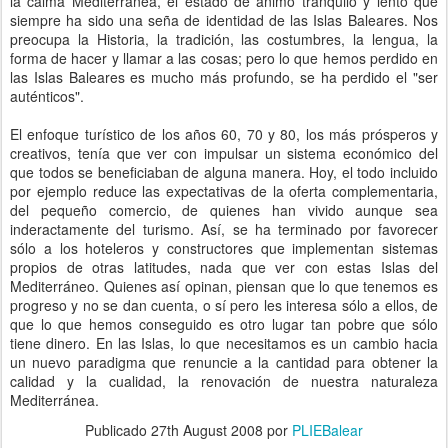
la calma Mediterránea, el estado de ánimo tranquilo y lento que
siempre ha sido una seña de identidad de las Islas Baleares. Nos
preocupa la Historia, la tradición, las costumbres, la lengua, la
forma de hacer y llamar a las cosas; pero lo que hemos perdido en
las Islas Baleares es mucho más profundo, se ha perdido el "ser
auténticos".
El enfoque turístico de los años 60, 70 y 80, los más prósperos y
creativos, tenía que ver con impulsar un sistema económico del
que todos se beneficiaban de alguna manera. Hoy, el todo incluido
por ejemplo reduce las expectativas de la oferta complementaria,
del pequeño comercio, de quienes han vivido aunque sea
inderactamente del turismo. Así, se ha terminado por favorecer
sólo a los hoteleros y constructores que implementan sistemas
propios de otras latitudes, nada que ver con estas Islas del
Mediterráneo. Quienes así opinan, piensan que lo que tenemos es
progreso y no se dan cuenta, o sí pero les interesa sólo a ellos, de
que lo que hemos conseguido es otro lugar tan pobre que sólo
tiene dinero. En las Islas, lo que necesitamos es un cambio hacia
un nuevo paradigma que renuncie a la cantidad para obtener la
calidad y la cualidad, la renovación de nuestra naturaleza
Mediterránea.
Publicado
27th August 2008
por
PLIEBalear