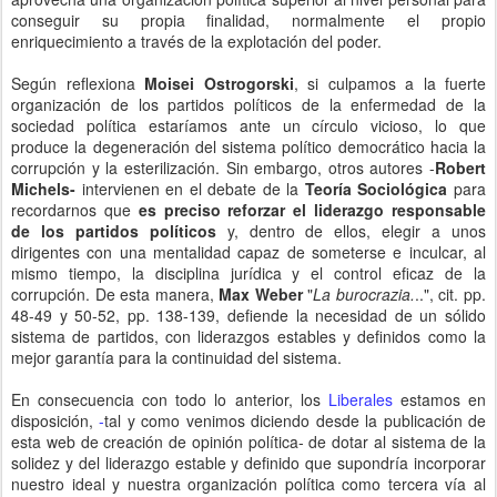
conseguir su propia finalidad, normalmente el propio
enriquecimiento a través de la explotación del poder.
Según reflexiona
Moisei Ostrogorski
, si culpamos a la fuerte
organización de los partidos políticos de la enfermedad de la
sociedad política estaríamos ante un círculo vicioso, lo que
produce la degeneración del sistema político democrático hacia la
corrupción y la esterilización. Sin embargo, otros autores -
Robert
Michels-
intervienen en el debate de la
Teoría Sociológica
para
recordarnos que
es preciso reforzar el liderazgo responsable
de los partidos políticos
y, dentro de ellos, elegir a unos
dirigentes con una mentalidad capaz de someterse e inculcar, al
mismo tiempo, la disciplina jurídica y el control eficaz de la
corrupción. De esta manera,
Max Weber
"
La burocrazia.
..", cit. pp.
48-49 y 50-52, pp. 138-139, defiende la necesidad de un sólido
sistema de partidos, con liderazgos estables y definidos como la
mejor garantía para la continuidad del sistema.
En consecuencia con todo lo anterior, los
Liberales
estamos en
disposición,
-
tal y como venimos diciendo desde la publicación de
esta web de creación de opinión política- de dotar al sistema de la
solidez y del liderazgo estable y definido que supondría incorporar
nuestro ideal y nuestra organización política como tercera vía al