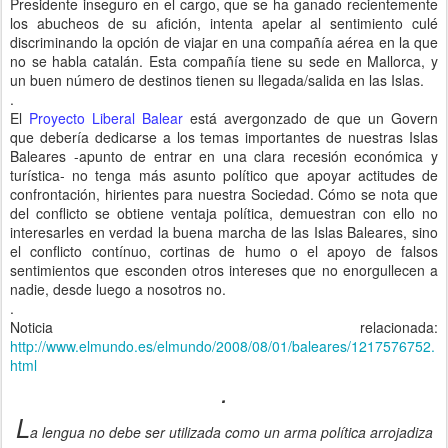
Presidente inseguro en el cargo, que se ha ganado recientemente
los abucheos de su afición, intenta apelar al sentimiento culé
discriminando la opción de viajar en una compañía aérea en la que
no se habla catalán. Esta compañía tiene su sede en Mallorca, y
un buen número de destinos tienen su llegada/salida en las Islas.
.
El
Proyecto Liberal Balear
está avergonzado de que un Govern
que debería dedicarse a los temas importantes de nuestras Islas
Baleares -apunto de entrar en una clara recesión económica y
turística- no tenga más asunto político que apoyar actitudes de
confrontación, hirientes para nuestra Sociedad. Cómo se nota que
del conflicto se obtiene ventaja política, demuestran con ello no
interesarles en verdad la buena marcha de las Islas Baleares, sino
el conflicto contínuo, cortinas de humo o el apoyo de falsos
sentimientos que esconden otros intereses que no enorgullecen a
nadie, desde luego a nosotros no.
.
Noticia relacionada:
http://www.elmundo.es/elmundo/2008/08/01/baleares/1217576752.
html
.
L
a lengua no debe ser utilizada como un arma política arrojadiza