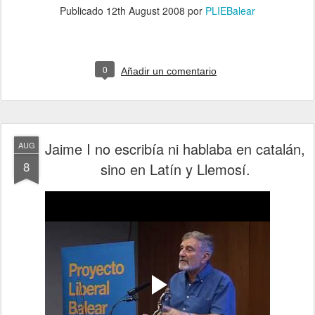
Publicado
12th August 2008
por
PLIEBalear
0
Añadir un comentario
Jaime I no escribía ni hablaba en catalán,
AUG
8
sino en Latín y Llemosí.