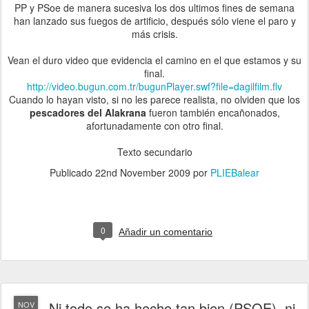
PP y PSoe de manera sucesiva los dos ultimos fines de semana
han lanzado sus fuegos de artificio, después sólo viene el paro y
más crisis.
Vean el duro video que evidencia el camino en el que estamos y su
final.
http://video.bugun.com.tr/bugunPlayer.swf?file=dagilfilm.flv
Cuando lo hayan visto, si no les parece realista, no olviden que los
pescadores del Alakrana
fueron también encañonados,
afortunadamente con otro final.
Texto secundario
Publicado
22nd November 2009
por
PLIEBalear
0
Añadir un comentario
Ni todo se ha hecho tan bien (PSOE), ni
NOV