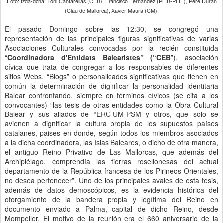
Foto: Izda-dcha: Toni Cantarellas (CEB), Francisco Fernández (PLIB-PLIE), Pere Durán
(Clau de Mallorca), Xavier Maura (CM).
El pasado Domingo sobre las 12:30, se congregó una
representación de las principales figuras significativas de varias
Asociaciones Culturales convocadas por la recién constituida
“
Coordinadora d'Entidats Balearistes” (“CEB
”), asociación
cívica que trata de congregar a los responsables de diferentes
sitios Webs, “Blogs” o personalidades significativas que tienen en
común la determinación de dignificar la personalidad identitaria
Balear confrontando, siempre en términos cívicos (se cita a los
convocantes) “las tesis de otras entidades como la Obra Cultural
Balear y sus aliados de “ERC-UM-PSM y otros, que sólo se
avienen a dignificar la cultura propia de los supuestos países
catalanes, paises en donde, según todos los miembros asociados
a la dicha coordinadora, las Islas Baleares, o dicho de otra manera,
el antiguo Reino Privativo de Las Mallorcas, que además del
Archipiélago, comprendía las tierras rosellonesas del actual
departamento de la República francesa de los Pirineos Orientales,
no desea pertenecer”. Uno de los principales avales de esta tesis,
además de datos demoscópicos, es la evidencia histórica del
otorgamiento de la bandera propia y legítima del Reino en
documento enviado a Palma, capital de dicho Reino, desde
Mompeller. El motivo de la reunión era el 660 aniversario de la