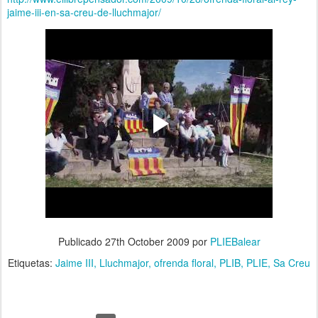
jaime-iii-en-sa-creu-de-lluchmajor/
Publicado
27th October 2009
por
PLIEBalear
Etiquetas:
Jaime III
Lluchmajor
ofrenda floral
PLIB
PLIE
Sa Creu