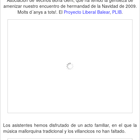
Asociación de Vecinos Bona Gent, que ha tenido la gentileza de
amenizar nuestro encuentro de hermandad de la Navidad de 2009.
Molts d´anys a tots!. El
Proyecto Liberal Balear
,
PLIB
.
Los asistentes hemos disfrutado de un acto familiar, en el que la
música mallorquina tradicional y los villancicos no han faltado.