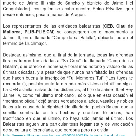
muerte de Jaime III (hijo de Sancho y biznieto de Jaime I el
Conquistador), con quien se acaba nuestro Reino Privativo, que
desde entonces, pasa a manos de Aragón.
Los representantes de las entidades balearistas (
CEB, Clau de
Mallorca, PLIB-PLIE,CM
) se congregaron en el monumento a
Jaime III, en el llamado “Camp de sa Batalla”, ubicado fuera del
término de Lluchmajor.
Destacar, asimismo, que al final de la jornada, todas las ofrendas
florales fueron trasladadas a “Sa Creu” del llamado “Camp de sa
Batalla”, que ofreció el homenaje floral más notorio y vistoso de las
últimas décadas, y a pesar de que nunca han faltado las ofrendas
que hacen buena la inscripción “Tui Memores Tui” (“Los tuyos te
recuerdan”), posiblemente la ofrenda más vistosa del último siglo.
La CEB asimila, salvando las distancias, al hijo de Jaime III: el Rey
Jaime IV, como “el último mohicano”, sólo que en esta ocasión el
“mohicano oficial” dejó tantos verdaderos aliados, vasallos y nobles
fieles a la causa de la dignidad identitaria del pueblo Balear, que la
semilla sembrada en los hechos y crónicas históricas, han
fructificado en que el último, no haya sido jamás el último. Los
Balearistas siguen una particular tesis legitimista y de vindicación
de su cultura diferenciada, que perdona pero no olvida.
http://www.ellibrepensador.com/2009/10/28/ofrenda-floral-al-rey-