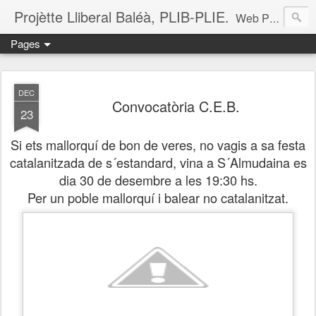
Projètte Lliberal Baléà, PLIB-PLIE.
Web Projètte Lliberal Baléà (PLIB-PLIE)
Pages
DEC
Convocatòria C.E.B.
23
Si ets mallorquí de bon de veres, no vagis a sa festa
catalanitzada de s´estandard, vina a S´Almudaina es
dia 30 de desembre a les 19:30 hs.
Per un poble mallorquí i balear no catalanitzat.