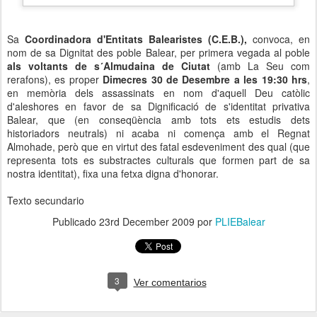
Sa
Coordinadora d'Entitats Balearistes (C.E.B.),
convoca, en
nom de sa Dignitat des poble Balear, per primera vegada al poble
als voltants de s´Almudaina de Ciutat
(amb La Seu com
rerafons), es proper
Dimecres 30 de Desembre a les 19:30 hrs
,
en memòria dels assassinats en nom d'aquell Deu catòlic
d'aleshores en favor de sa Dignificació de s'identitat privativa
Balear, que (en conseqüència amb tots ets estudis dets
historiadors neutrals) ni acaba ni comença amb el Regnat
Almohade, però que en virtut des fatal esdeveniment des qual (que
representa tots es substractes culturals que formen part de sa
nostra identitat), fixa una fetxa digna d'honorar.
Texto secundario
Publicado
23rd December 2009
por
PLIEBalear
3
Ver comentarios