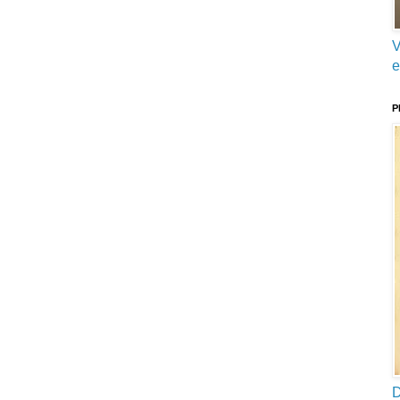
V
e
P
D