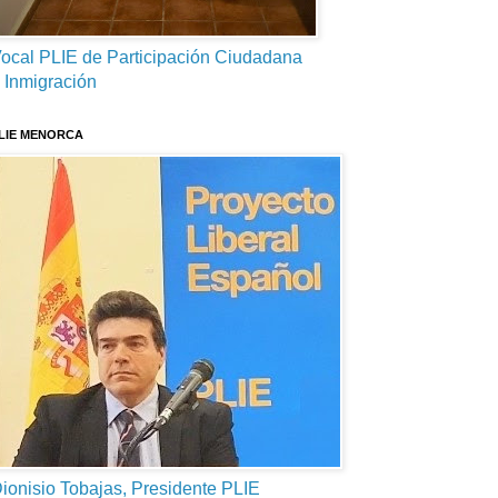
ocal PLIE de Participación Ciudadana
 Inmigración
LIE MENORCA
ionisio Tobajas, Presidente PLIE