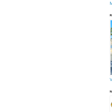
M
R
V
N