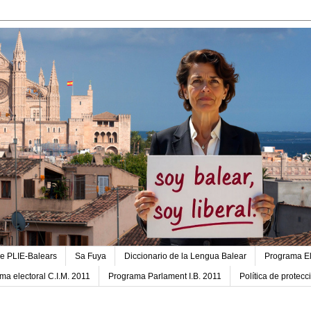
e PLIE-Balears
Sa Fuya
Diccionario de la Lengua Balear
Programa El
ma electoral C.I.M. 2011
Programa Parlament I.B. 2011
Política de protec