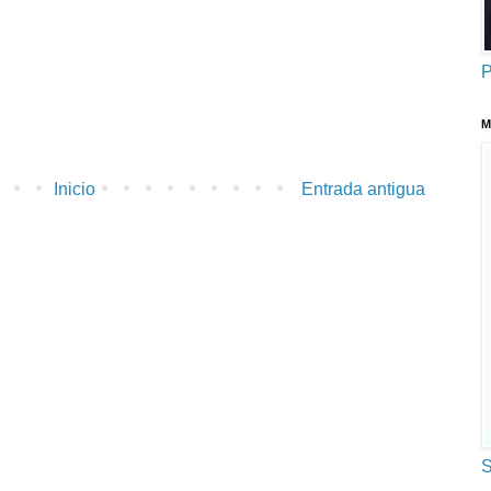
P
M
Inicio
Entrada antigua
S