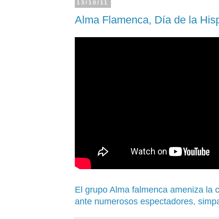
13/10/11
Alma Flamenca, Día de la His
El grupo Alma falmenca ameniza la c
ante numerosos espectadores, simpat