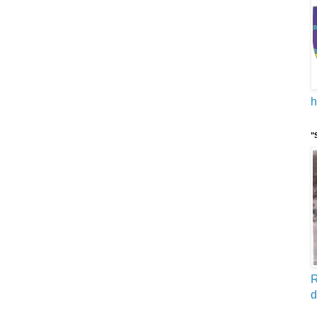
h
"
R
d