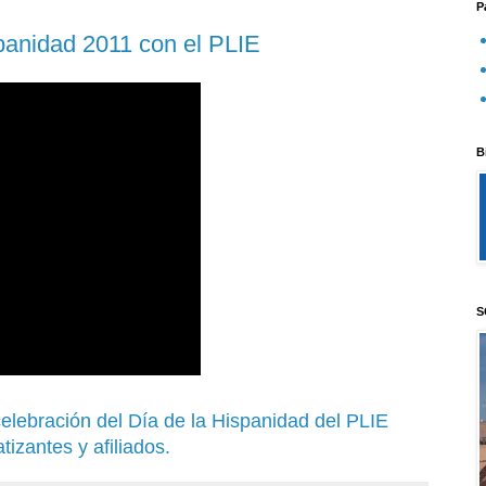
P
panidad 2011 con el PLIE
B
S
elebración del Día de la Hispanidad del PLIE
izantes y afiliados.