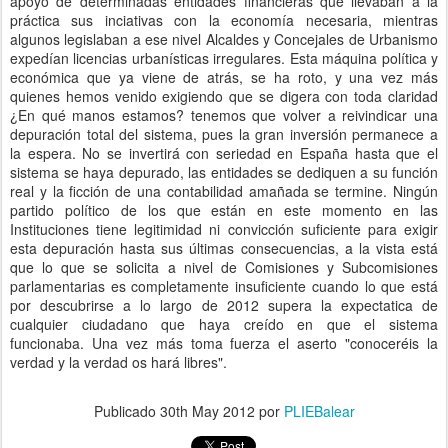
apoyo de determinadas entidades financieras que llevaban a la
práctica sus inciativas con la economía necesaria, mientras
algunos legislaban a ese nivel Alcaldes y Concejales de Urbanismo
expedían licencias urbanísticas irregulares. Esta máquina política y
económica que ya viene de atrás, se ha roto, y una vez más
quienes hemos venido exigiendo que se digera con toda claridad
¿En qué manos estamos? tenemos que volver a reivindicar una
depuración total del sistema, pues la gran inversión permanece a
la espera. No se invertirá con seriedad en España hasta que el
sistema se haya depurado, las entidades se dediquen a su función
real y la ficción de una contabilidad amañada se termine. Ningún
partido político de los que están en este momento en las
Instituciones tiene legitimidad ni convicción suficiente para exigir
esta depuración hasta sus últimas consecuencias, a la vista está
que lo que se solicita a nivel de Comisiones y Subcomisiones
parlamentarias es completamente insuficiente cuando lo que está
por descubrirse a lo largo de 2012 supera la expectatica de
cualquier ciudadano que haya creído en que el sistema
funcionaba. Una vez más toma fuerza el aserto "conoceréis la
verdad y la verdad os hará libres".
Publicado
30th May 2012
por
PLIEBalear