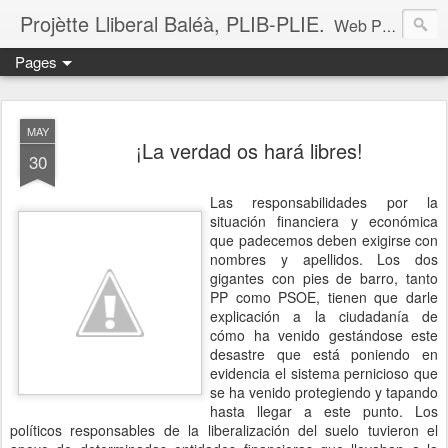
Projètte Lliberal Baléà, PLIB-PLIE.
Web Projètte Lliberal Baléà (PLIB-PLIE)
Pages
MAY
¡La verdad os hará libres!
30
Las responsabilidades por la
situación financiera y económica
que padecemos deben exigirse con
nombres y apellidos. Los dos
gigantes con pies de barro, tanto
PP como PSOE, tienen que darle
explicación a la ciudadanía de
cómo ha venido gestándose este
desastre que está poniendo en
evidencia el sistema pernicioso que
se ha venido protegiendo y tapando
hasta llegar a este punto. Los
políticos responsables de la liberalización del suelo tuvieron el