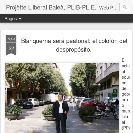
Projètte Lliberal Baléà, PLIB-PLIE.
Web Projètte Lliberal Baléà (PLIB-PLIE)
Pages
Blanquerna será peatonal: el colofón del
MAR
22
despropósito.
El
actu
al
equi
po
de
gobi
ern
o
mun
icip
al
(PP)