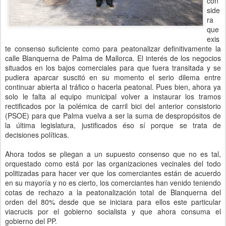
con
side
ra
que
exis
te consenso suficiente como para peatonalizar definitivamente la
calle Blanquerna de Palma de Mallorca. El interés de los negocios
situados en los bajos comerciales para que fuera transitada y se
pudiera aparcar suscitó en su momento el serio dilema entre
continuar abierta al tráfico o hacerla peatonal. Pues bien, ahora ya
solo le falta al equipo municipal volver a instaurar los tramos
rectificados por la polémica de carril bici del anterior consistorio
(PSOE) para que Palma vuelva a ser la suma de despropósitos de
la última legislatura, justificados éso sí porque se trata de
decisiones políticas.
Ahora todos se pliegan a un supuesto consenso que no es tal,
orquestado como está por las organizaciones vecinales del todo
politizadas para hacer ver que los comerciantes están de acuerdo
en su mayoría y no es cierto, los comerciantes han venido teniendo
cotas de rechazo a la peatonalización total de Blanquerna del
orden del 80% desde que se iniciara para ellos este particular
viacrucis por el gobierno socialista y que ahora consuma el
gobierno del PP.