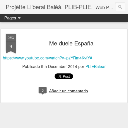
Projètte Lliberal Baléà, PLIB-PLIE.
Web Projètte Lliberal Baléà (PLIB-PLIE)
Pages
DEC
Me duele España
9
https://www.youtube.com/watch?v=pzYRm4KvtYA
Publicado
9th December 2014
por
PLIEBalear
0
Añadir un comentario