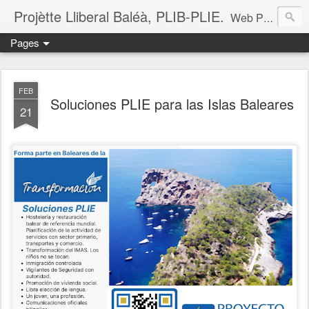
Projètte Lliberal Baléà, PLIB-PLIE.
Web Projètte Lliberal Baléà (PLIB-PLIE)
Pages
FEB
Soluciones PLIE para las Islas Baleares
21