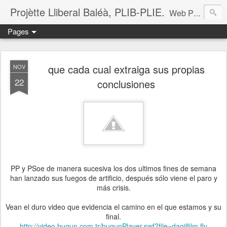
Projètte Lliberal Baléà, PLIB-PLIE.
Web Projètte Lliberal Baléà (PLIB-PLIE)
Pages
que cada cual extraiga sus propias
NOV
22
conclusiones
PP y PSoe de manera sucesiva los dos ultimos fines de semana
han lanzado sus fuegos de artificio, después sólo viene el paro y
más crisis.
Vean el duro video que evidencia el camino en el que estamos y su
final.
http://video.bugun.com.tr/bugunPlayer.swf?file=dagilfilm.flv