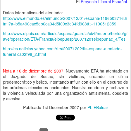
El
Proyecto Liberal Español
.
Datos informativos del atentado:
http://www.elmundo.es/elmundo/2007/12/01/espana/1196503716.h
tml?a=b5a490cac5eb6ca04d5f69c3e34fd968&t=1196512359
http://www.elpais.com/articulo/espana/guardia/civil/muerto/herido/gr
ave/operacion/ETA/Francia/elpepuesp/20071201elpepunac_4/Tes
http://es.noticias.yahoo.com/rtrs/20071202/tts-espana-atentado-
funeral-ca02f96_2.html
Nota a 16 de diciembre de 2007
. Nuevamente ETA ha atentado en
el Juzgado de Sestao, sin víctimas, creando un clima
predemocrático y bélico, intentando influir con ello en el decurso de
las próximas elecciones nacionales. Nuestra condena y rechazo a
la violencia vehiculada por una organización antisistema, obsoleta
y asesina.
Publicado
1st December 2007
por
PLIEBalear