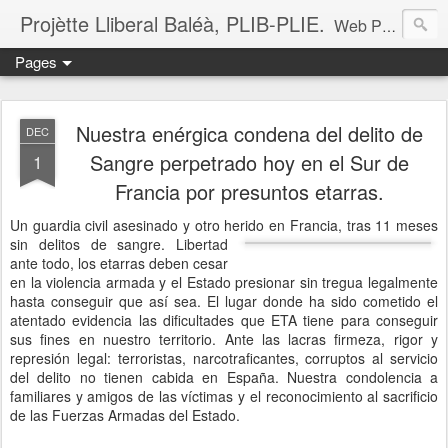
Projètte Lliberal Baléà, PLIB-PLIE.
Web Projètte Lliberal Baléà (PLIB-PLIE)
Pages
Nuestra enérgica condena del delito de
DEC
Sangre perpetrado hoy en el Sur de
1
Francia por presuntos etarras.
Un guardia civil asesinado y otro herido en Francia, tras 11 meses
sin del
it
os de sangre. Libertad
ante todo, los etarras deben cesar
en la violencia armada y el Estado presionar sin tregua legalmente
hasta conseguir que así sea. El lugar donde ha sido cometido el
atentado evidencia las dificultades que ETA tiene para conseguir
sus fines en nuestro territorio. Ante las lacras firmeza, rigor y
represión legal: terroristas, narcotraficantes, corruptos al servicio
del delito no tienen cabida en España. Nuestra condolencia a
familiares y amigos de las víctimas y el reconocimiento al sacrificio
de las Fuerzas Armadas del Estado.