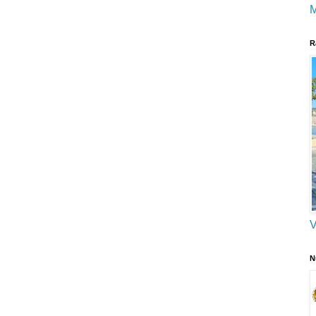
M
R
V
N