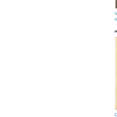
V
e
P
D