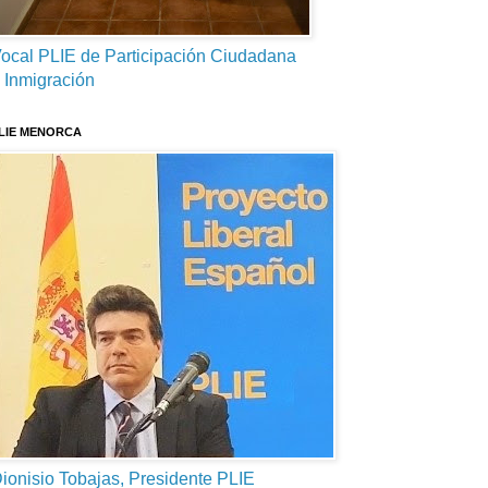
ocal PLIE de Participación Ciudadana
 Inmigración
LIE MENORCA
ionisio Tobajas, Presidente PLIE