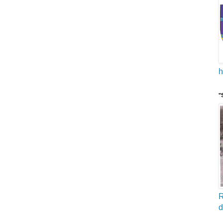
h
"
R
d