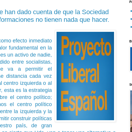
P
 se han dado cuenta de que la Sociedad
sformaciones no tienen nada que hacer.
 como efecto inmediato
B
alor fundamental en la
 es un activo de nadie,
dido entre socialistas,
ue va a permitir el
e distancia cada vez
l centro izquierda o al
S
, esta es la estrategia
bre el centro político;
os el centro político
entre la izquierda y la
itir construir políticas
estro país, de gran