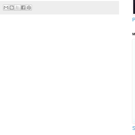
P
M
S