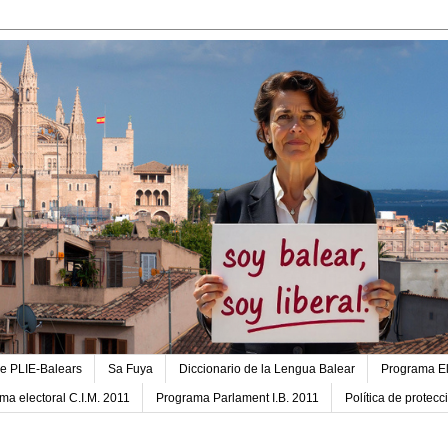
e PLIE-Balears
Sa Fuya
Diccionario de la Lengua Balear
Programa El
ma electoral C.I.M. 2011
Programa Parlament I.B. 2011
Política de protec