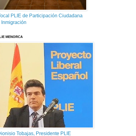
ocal PLIE de Participación Ciudadana
 Inmigración
LIE MENORCA
ionisio Tobajas, Presidente PLIE