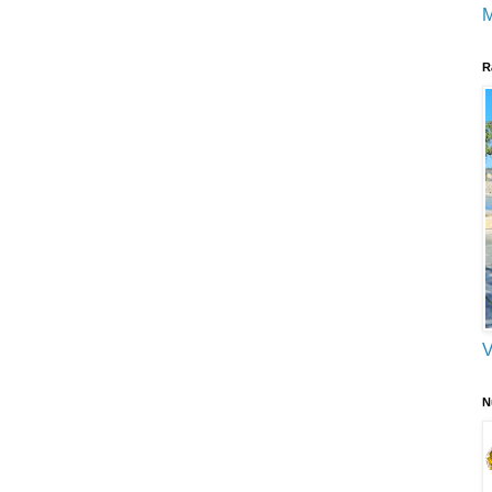
M
R
V
N