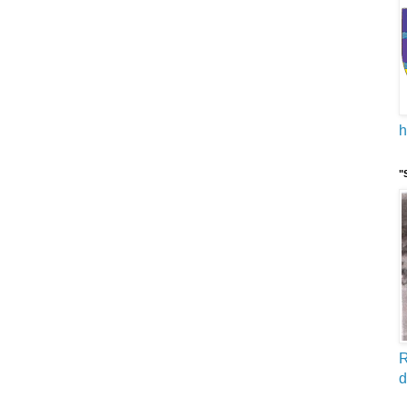
h
"
R
d