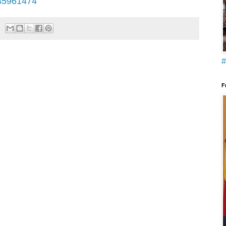
35961474
#
F