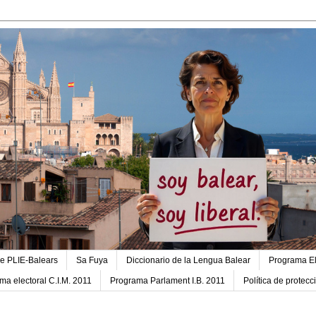
e PLIE-Balears
Sa Fuya
Diccionario de la Lengua Balear
Programa El
ma electoral C.I.M. 2011
Programa Parlament I.B. 2011
Política de protec