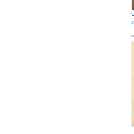
V
e
P
D