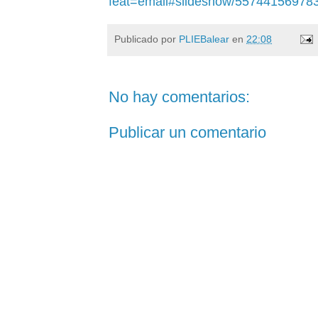
feat=email#slideshow/55744156978
Publicado por
PLIEBalear
en
22:08
No hay comentarios:
Publicar un comentario