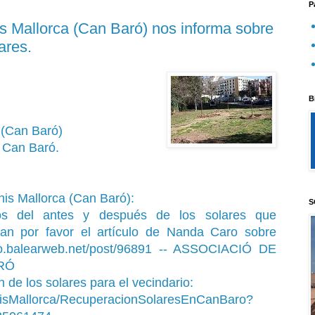
P
s Mallorca (Can Baró) nos informa sobre
ares.
B
 (Can Baró)
e Can Baró.
is Mallorca (Can Baró):
S
otos del antes y después de los solares que
an por favor el artículo de Nanda Caro sobre
o.balearweb.net/post/96891
-- ASSOCIACIÓ DE
RÓ
 de los solares para el vecindario:
nisMallorca/RecuperacionSolaresEnCanBaro?