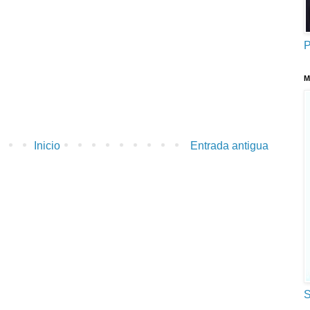
P
M
Inicio
Entrada antigua
S