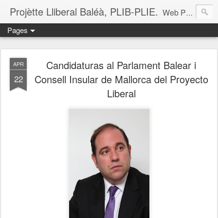
Projètte Lliberal Baléà, PLIB-PLIE.
Web Projètte Lliberal Baléà (PLIB-PLIE)
Pages
Candidaturas al Parlament Balear i
APR
Consell Insular de Mallorca del Proyecto
22
Liberal