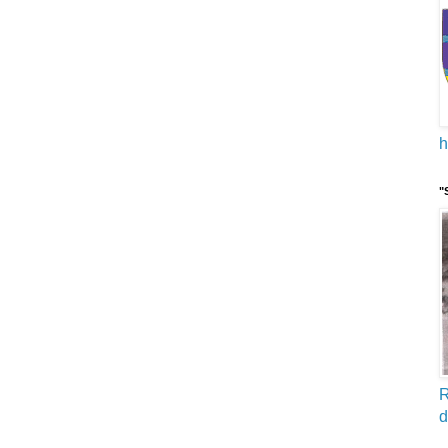
h
"
R
d