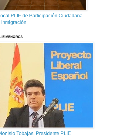
ocal PLIE de Participación Ciudadana
 Inmigración
LIE MENORCA
ionisio Tobajas, Presidente PLIE