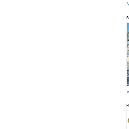
M
R
V
N