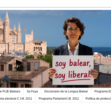
e PLIE-Balears
Sa Fuya
Diccionario de la Lengua Balear
Programa El
ma electoral C.I.M. 2011
Programa Parlament I.B. 2011
Política de protec