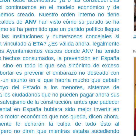
 si continuamos en el modelo económico y de
hemos creado. Nuestro orden interno no tiene
lcaldes de
ANV
han visto cómo su partido se ha
ómo se ha permitido que un partido político llegue
as Instituciones y numersosos concejales si
#
a vinculado a
ETA
? ¿Es válida ahora, legalmente
los Ayuntamientos vascos donde ANV ha tenido
F
los hechos consumados, la prevención en España
ca, sino en todo lo que sea sinónimo de exceso
abortar es prevenir el embarazo no deseado con
 -un asunto en el que habría mucho que debatir
apoyo del Estado a los menores, sistemas de
 a los ciudadanos que no pueden pagar ahora sus
l salvajismo de la construcción, antes que padecer
iental en España hubiera sido mejor invertir en
n o motor económico que nos queda, dicen ahora.
ente le echarán la culpa de todo ésto al
pero no dirán que mientras estaba sucediendo