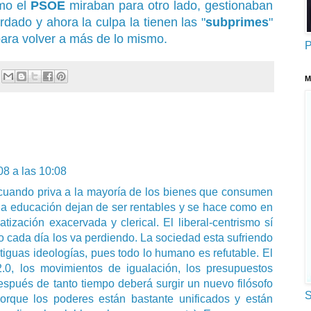
mo el
PSOE
miraban para otro lado, gestionaban
dado y ahora la culpa la tienen las "
subprimes
"
para volver a más de lo mismo.
P
M
8 a las 10:08
e cuando priva a la mayoría de los bienes que consumen
la educación dejan de ser rentables y se hace como en
ización exacervada y clerical. El liberal-centrismo sí
o cada día los va perdiendo. La sociedad esta sufriendo
tiguas ideologías, pues todo lo humano es refutable. El
.0, los movimientos de igualación, los presupuestos
después de tanto tiempo deberá surgir un nuevo filósofo
S
rque los poderes están bastante unificados y están