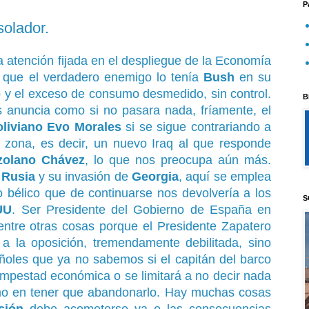
P
olador.
 atención fijada en el despliegue de la Economía
 que el verdadero enemigo lo tenía
Bush
en su
o y el exceso de consumo desmedido, sin control.
B
s anuncia como si no pasara nada, fríamente, el
oliviano Evo Morales
si se sigue contrariando a
a zona, es decir, un nuevo Iraq al que responde
zolano Chávez
, lo que nos preocupa aún más.
e
Rusia
y su invasión de
Georgia
, aquí se emplea
to bélico que de continuarse nos devolvería a los
S
UU
. Ser Presidente del Gobierno de España en
entre otras cosas porque el Presidente Zapatero
a la oposición, tremendamente debilitada, sino
ñoles que ya no sabemos si el capitán del barco
mpestad económica o se limitará a no decir nada
imo en tener que abandonarlo. Hay muchas cosas
ción
debe acometerse ya o las consecuencias