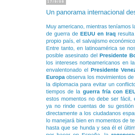
17/9/08
Un panorama internacional des
Muy americano, mientras teníamos la
de guerra de
EEUU en Iraq
resulta
propio país, el salvajismo económic
Entre tanto, en latinoamérica se no
posible asesinato del
Presidente B
los intereses norteamericanos en l
envalentonado el
Presidente Vene
Europa
observa los movimientos d
la diplomacia para evitar un conflic
tiempos de la
guerra fría con EE
estos momentos no debe ser fácil, 
ya no rinde cuentas de su gestión 
directamente a los ciudadanos espa
lo manejará bien en momentos de te
hasta que se hunda y sea él el últ
por hacer en España, la
regenera