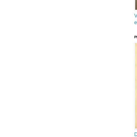
V
e
P
D