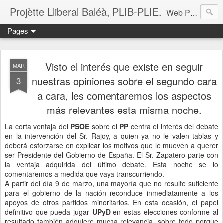
Projètte Lliberal Baléà, PLIB-PLIE.
Web Projètte Lliberal Baléà (PLIB-PLIE)
Pages
Visto el interés que existe en seguir
MAR
nuestras opiniones sobre el segundo cara
3
a cara, les comentaremos los aspectos
más relevantes esta misma noche.
La corta ventaja del
PSOE
sobre el
PP
centra el interés del debate
en la intervención del Sr. Rajoy, a quien ya no le valen tablas y
deberá esforzarse en explicar los motivos que le mueven a querer
ser Presidente del Gobierno de España. El Sr. Zapatero parte con
la ventaja adquirida del último debate. Esta noche se lo
comentaremos a medida que vaya transcurriendo.
A partir del día 9 de marzo, una mayoría que no resulte suficiente
para el gobierno de la nación reconduce inmediatamente a los
apoyos de otros partidos minoritarios. En esta ocasión, el papel
definitivo que pueda jugar
UPyD
en estas elecciones conforme al
resultado también adquiere mucha relevancia, sobre todo porque