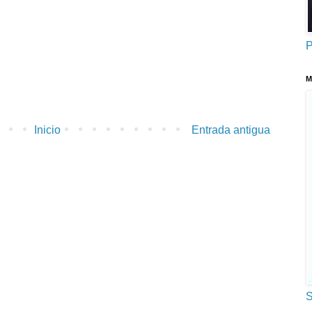
P
M
Inicio
Entrada antigua
S