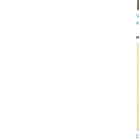
V
e
P
D