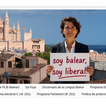
e PLIE-Balears
Sa Fuya
Diccionario de la Lengua Balear
Programa El
ma electoral C.I.M. 2011
Programa Parlament I.B. 2011
Política de protec