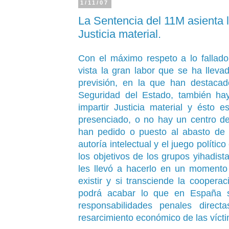
1/11/07
La Sentencia del 11M asienta la
Justicia material.
Con el máximo respeto a lo fallad
vista la gran labor que se ha llev
previsión, en la que han destaca
Seguridad del Estado, también hay
impartir Justicia material y ésto
presenciado, o no hay un centro de
han pedido o puesto al abasto de l
autoría intelectual y el juego polític
los objetivos de los grupos yihadist
les llevó a hacerlo en un momento
existir y si transciende la cooperaci
podrá acabar lo que en España s
responsabilidades penales direct
resarcimiento económico de las víct