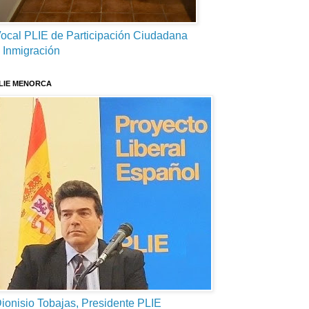
ocal PLIE de Participación Ciudadana
 Inmigración
LIE MENORCA
ionisio Tobajas, Presidente PLIE