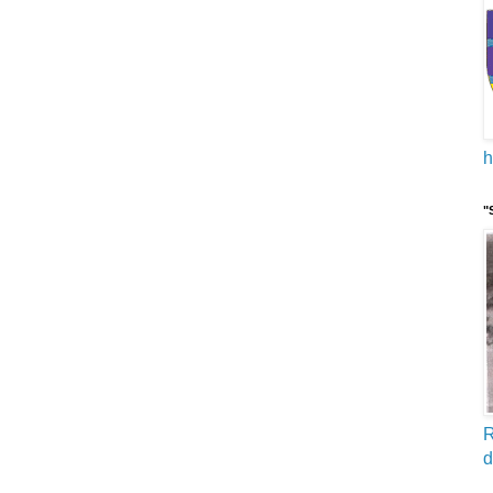
h
"
R
d