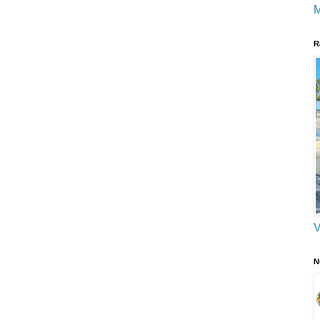
M
R
V
N