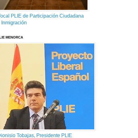
ocal PLIE de Participación Ciudadana
 Inmigración
LIE MENORCA
ionisio Tobajas, Presidente PLIE