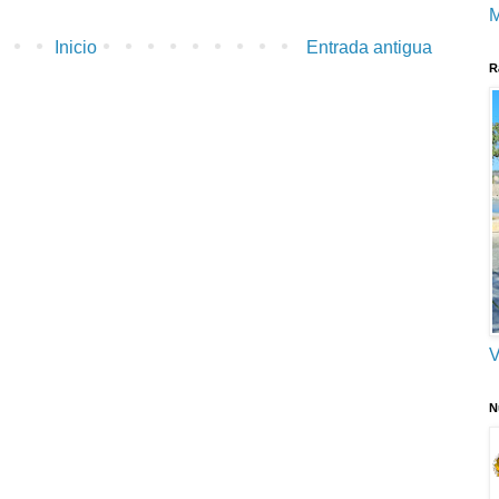
M
Inicio
Entrada antigua
R
V
N