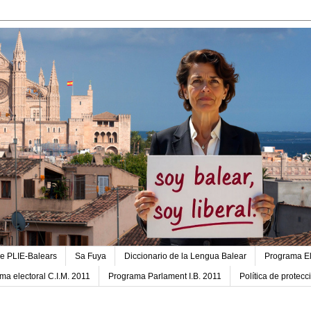
e PLIE-Balears
Sa Fuya
Diccionario de la Lengua Balear
Programa El
ma electoral C.I.M. 2011
Programa Parlament I.B. 2011
Política de protec