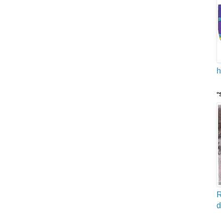
h
"
R
d