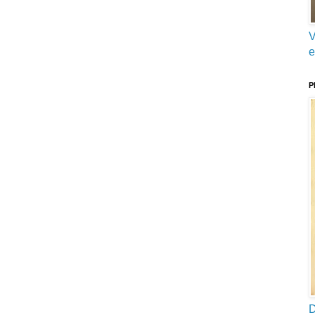
V
e
P
D