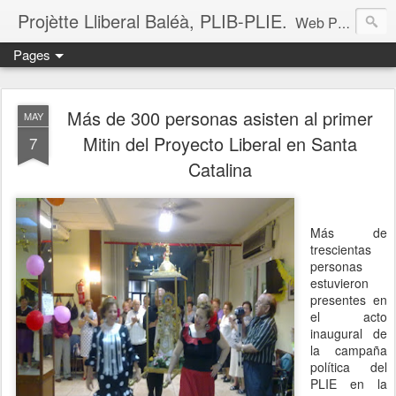
Projètte Lliberal Baléà, PLIB-PLIE.
Web Projètte Lliberal Baléà (PLIB-PLIE)
Pages
Más de 300 personas asisten al primer
MAY
Mitin del Proyecto Liberal en Santa
7
Catalina
Más de
trescientas
personas
estuvieron
presentes en
el acto
inaugural de
la campaña
política del
PLIE en la