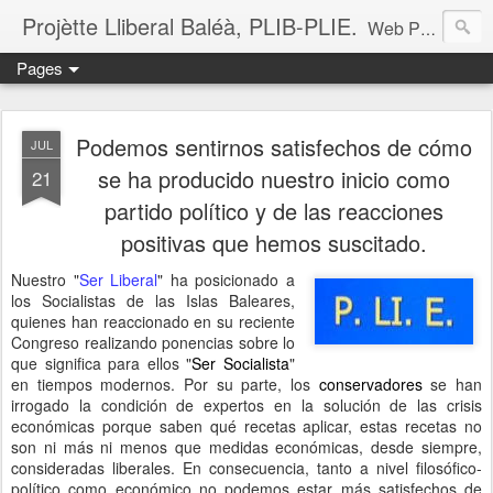
Projètte Lliberal Baléà, PLIB-PLIE.
Web Projètte Lliberal Baléà (PLIB-PLIE)
Pages
Podemos sentirnos satisfechos de cómo
JUL
se ha producido nuestro inicio como
21
partido político y de las reacciones
positivas que hemos suscitado.
Nuestro "
Ser Liberal
" ha posicionado a
los Socialistas de las Islas Baleares,
quienes han reaccionado en su reciente
Congreso realizando ponencias sobre lo
que significa para ellos "
Ser Socialista
"
en tiempos modernos. Por su parte, los
conservadores
se han
irrogado la condición de expertos en la solución de las crisis
económicas porque saben qué recetas aplicar, estas recetas no
son ni más ni menos que medidas económicas, desde siempre,
consideradas liberales. En consecuencia, tanto a nivel filosófico-
político como económico no podemos estar más satisfechos de